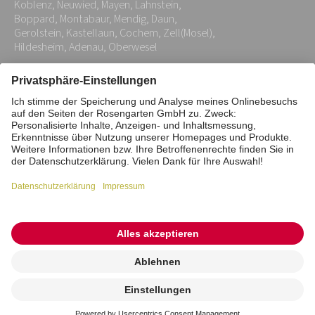
Koblenz, Neuwied, Mayen, Lahnstein,
*
Boppard, Montabaur, Mendig, Daun,
Gerolstein, Kastellaun, Cochem, Zell(Mosel),
Hildesheim, Adenau, Oberwesel
Impressum
Datenschutz
Stiftung
Interne Meldestelle
Zahlungsmittel
Vertrag widerrufen
Barrierefreiheitserklärung
Cookie/Tracking-Einstellungen
© 2026 ROSENGARTEN-Tierbestattung
Kremierung