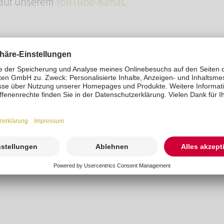
 auf unserem
YouTube-Kanal
.
t