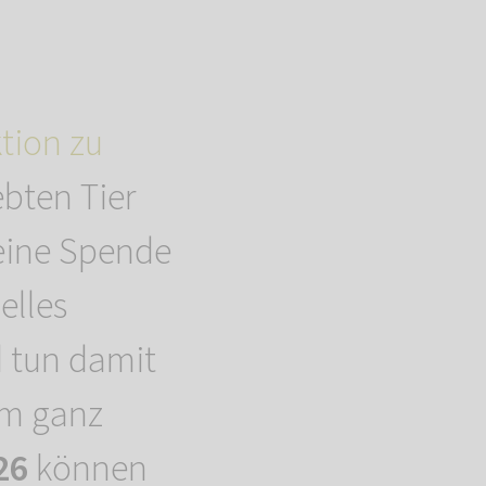
ion zu
ebten Tier
 eine Spende
elles
d tun damit
em ganz
026
können