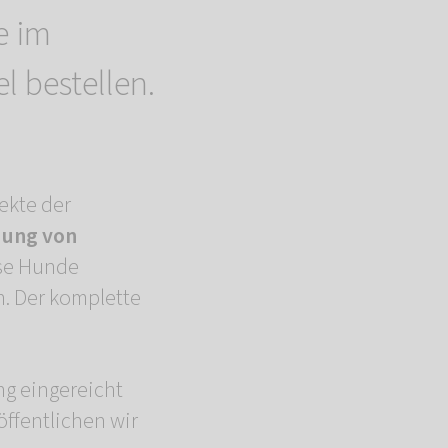
e im
l bestellen.
ekte der
dung von
ese Hunde
n. Der komplette
g eingereicht
öffentlichen wir