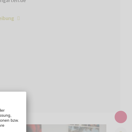
ngarten.de
eibung