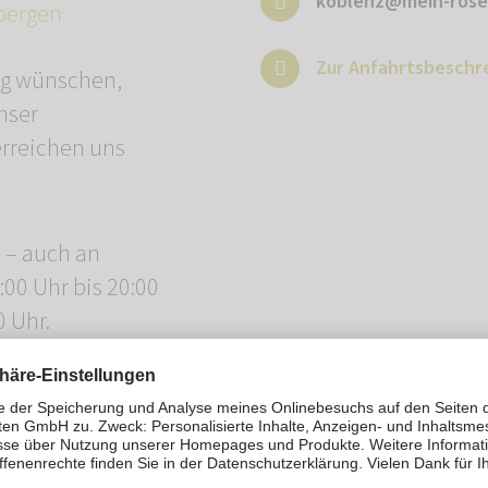
koblenz@mein-rose
bergen
Zur Anfahrtsbeschr
ng wünschen,
nser
erreichen uns
n – auch an
00 Uhr bis 20:00
0 Uhr.