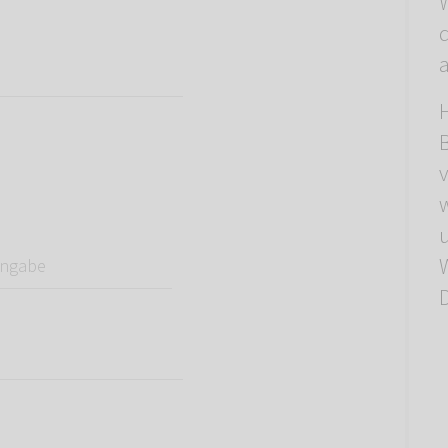
d
a
abe
W