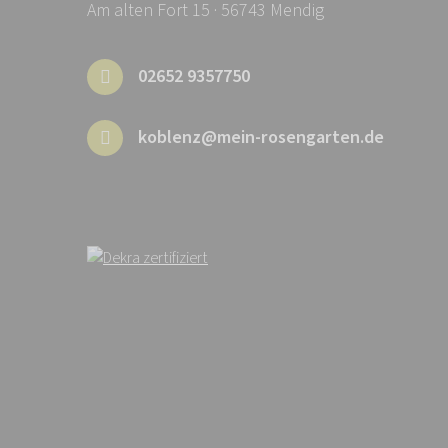
Am alten Fort 15 · 56743 Mendig
02652 9357750
koblenz@mein-rosengarten.de