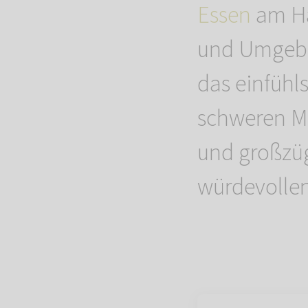
Essen
am Ha
und Umgebun
das einfüh
schweren Mo
und großzüg
würdevollen