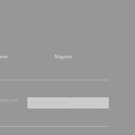
eise
Magazin
keiten und
Ihre
E-
Mail-
Adresse: