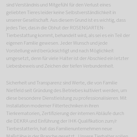
sind Verständnis und Mitgefühl für den Verlust eines
geliebten Tieres leider keine Selbstverständlichkeit in
unserer Gesellschaft. Aus diesem Grund ist es wichtig, dass
jedes Tier, das in die Obhut der ROSENGARTEN-
Tierbestattung kommt, behandelt wird, als sei es ein Teil der
eigenen Familie gewesen. Jeder Wunsch und jede
Vorstellung wird berücksichtigt und nach Möglichkeit
umgesetzt, denn für viele Halter ist der Abschied ein letzter
Liebesbeweis und Zeichen der tiefen Verbundenheit.
Sicherheit und Transparenz sind Werte, die von Familie
Nietfeld seit Gründung des Betriebes kultiviert werden, um
diese besondere Dienstleistung zu professionalisieren. Mit
Installation moderner Filtertechniken in ihren
Tierkrematorien, Zertifizierung der internen Abläufe durch
die DEKRA und Einführung der IHK-Qualifikation zum/r
TierbestatterIn, hat das Familienunternehmen neue
Maßstäbe in der Branche gesetzt. „Unsere Tierhalter sollen