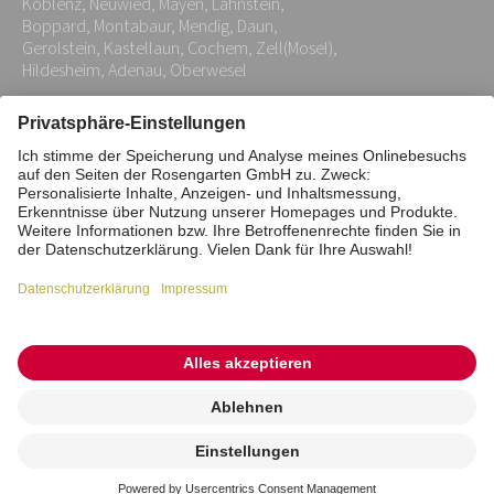
Koblenz, Neuwied, Mayen, Lahnstein,
*
Boppard, Montabaur, Mendig, Daun,
Gerolstein, Kastellaun, Cochem, Zell(Mosel),
Hildesheim, Adenau, Oberwesel
Impressum
Datenschutz
Stiftung
Interne Meldestelle
Zahlungsmittel
Vertrag widerrufen
Barrierefreiheitserklärung
Cookie/Tracking-Einstellungen
© 2026 ROSENGARTEN-Tierbestattung
Kremierung