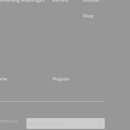
emierung beauftragen
Karriere
Kontakt
Shop
eise
Magazin
keiten und
Ihre