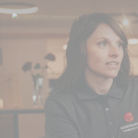
Start
Über uns
Aktuelles
Fressnapf klärt zum Thema Tierbestattun