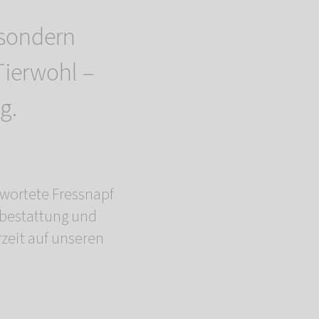
 sondern
Tierwohl –
g.
wortete Fressnapf
rbestattung und
zeit auf unseren