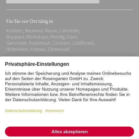
E-
Mail-
Für Sie vor Ort tätig in
Adresse:
Koblenz, Neuwied, Mayen, Lahnstein,
*
Boppard, Montabaur, Mendig, Daun,
Gerolstein, Kastellaun, Cochem, Zell(Mosel),
Hildesheim, Adenau, Oberwesel
Impressum
Datenschutz
Stiftung
Interne Meldestelle
Zahlungsmittel
Vertrag widerrufen
Barrierefreiheitserklärung
Cookie/Tracking-Einstellungen